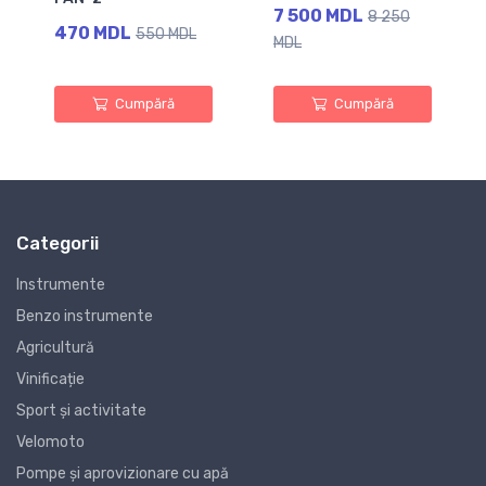
7 500 MDL
8 250
470 MDL
550 MDL
MDL
Cumpără
Cumpără
Categorii
Instrumente
Benzo instrumente
Agricultură
Vinificație
Sport și activitate
Velomoto
Pompe și aprovizionare cu apă