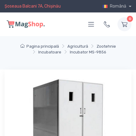
Șoseaua Balcani 7A, Chișinău
Română
0
Pagina principală
Agricultură
Zootehnie
Incubatoare
Incubator MS-9856