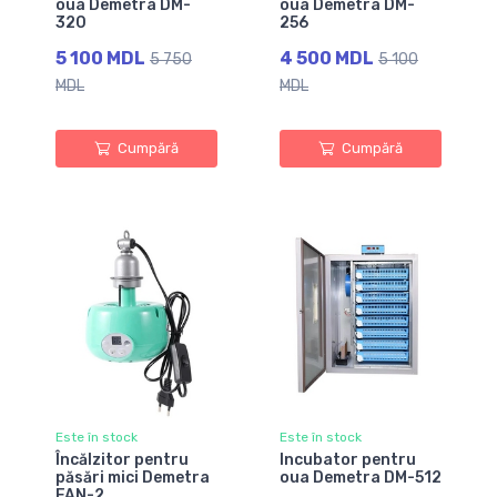
oua Demetra DM-
oua Demetra DM-
320
256
5 100 MDL
4 500 MDL
5 750
5 100
MDL
MDL
Cumpără
Cumpără
Este în stock
Este în stock
Încălzitor pentru
Incubator pentru
păsări mici Demetra
oua Demetra DM-512
FAN-2