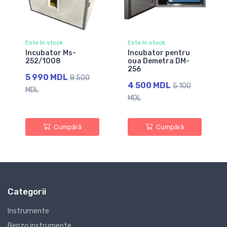
Este în stock
Este în stock
Incubator Ms-
Incubator pentru
252/1008
oua Demetra DM-
256
5 990 MDL
8 500
4 500 MDL
5 100
MDL
MDL
Cumpără
Cumpără
Categorii
Instrumente
Benzo instrumente