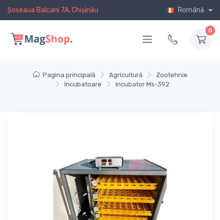
Șoseaua Balcani 7A, Chișinău
Română
0
Pagina principală
Agricultură
Zootehnie
Incubatoare
Incubator Ms-392