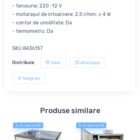
- tensiune: 220 -12 V
- motorașul de intoarcere: 2.5 r/min; ≤ 4 W
- contor de umiditate: Da
- termometru: Da
SKU 8436157
Distribuie
Viber
WhatsApp
Telegram
Produse similare
În 3 rate la 0%
În 3 rate la 0%