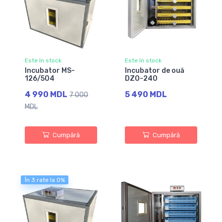
Este în stock
Este în stock
Incubator MS-
Incubator de ouă
126/504
DZO-240
4 990 MDL
5 490 MDL
7 000
MDL
Cumpără
Cumpără
În 3 rate la 0%