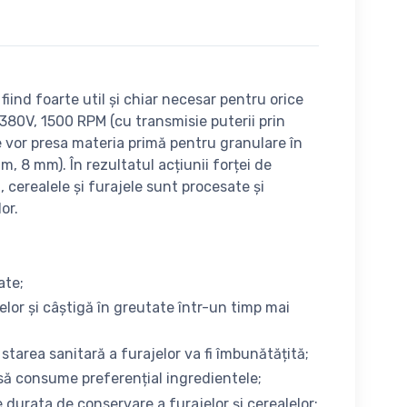
iind foarte util și chiar necesar pentru orice
380V, 1500 RPM (cu transmisie puterii prin
le vor presa materia primă pentru granulare în
, 8 mm). În rezultatul acțiunii forței de
 cerealele și furajele sunt procesate și
or.
ate;
lor și câștigă în greutate într-un timp mai
r starea sanitară a furajelor va fi îmbunătățită;
să consume preferențial ingredientele;
durata de conservare a furajelor și cerealelor;