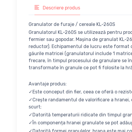
Descriere produs
Granulator de furaje / cereale KL-260S
Granulatorul KL-260S se utilizează pentru proces
fermier sau gopodar. Mașina de granulat KL-260
reductor). Echipamentul de lucru este format di
găurile matricei (granulatorul include 1 matric
frecare, în timpul procesului de granulare se î
transformate în granule ce pot fi folosite la hrăni
Avantaje produs:
✓Este conceput din fier, ceea ce oferă o rezist
✓Crește randamentul de valorificare a hranei, 
scurt;
✓Datorită temperaturii ridicate din timpul granul
✓În componența hranei granulate se pot adăuga 
✓Datorită formei granulelor, hrana este mai co