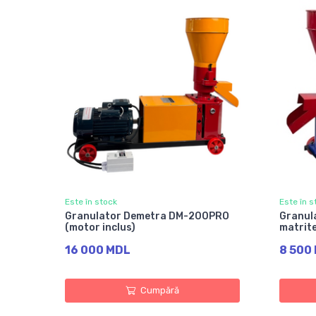
Este în stock
Este în s
Granulator Demetra DM-200PRO
Granul
(motor inclus)
matrite
16 000 MDL
8 500
Cumpără