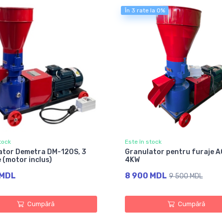
În 3 rate la 0%
tock
Este în stock
ator Demetra DM-120S, 3
Granulator pentru furaje 
 (motor inclus)
4KW
 MDL
8 900 MDL
9 500 MDL
Cumpără
Cumpără