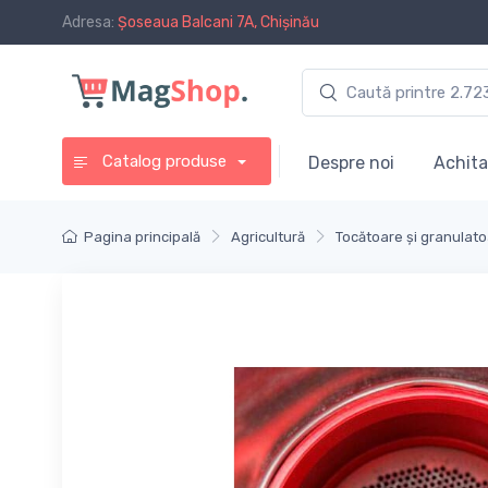
Adresa:
Șoseaua Balcani 7A, Chișinău
Catalog produse
Despre noi
Achita
Pagina principală
Agricultură
Tocătoare și granulat