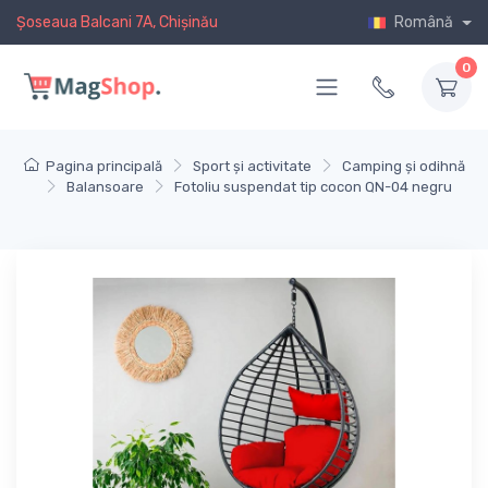
Șoseaua Balcani 7A, Chișinău
Română
0
Pagina principală
Sport și activitate
Camping și odihnă
Balansoare
Fotoliu suspendat tip cocon QN-04 negru