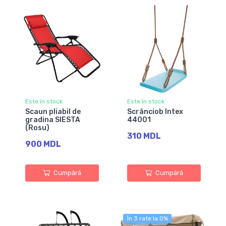
Este în stock
Este în stock
Scaun pliabil de
Scrânciob Intex
gradina SIESTA
44001
(Rosu)
310 MDL
900 MDL
Cumpără
Cumpără
În 3 rate la 0%