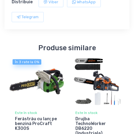
Distribuie
Viber
WhatsApp
Telegram
Produse similare
În 3 rate la 0%
Este în stock
Este în stock
Ferăstrău cu lanţ pe
Drujba
benzină ProCraft
TechnoWorker
K300S
DB6220
(Industriala)