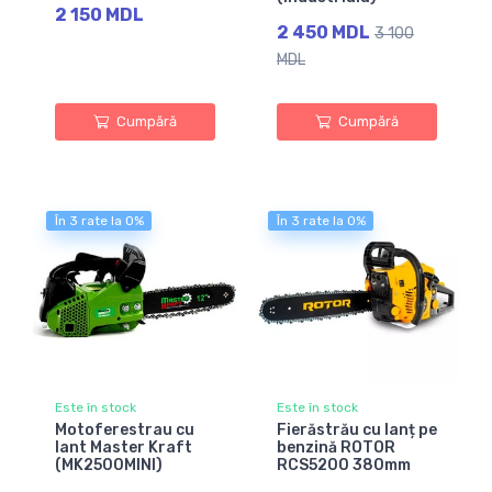
2 150 MDL
2 450 MDL
3 100
MDL
Cumpără
Cumpără
În 3 rate la 0%
În 3 rate la 0%
Este în stock
Este în stock
Motoferestrau cu
Fierăstrău cu lanț pe
lant Master Kraft
benzină ROTOR
(MK2500MINI)
RCS5200 380mm