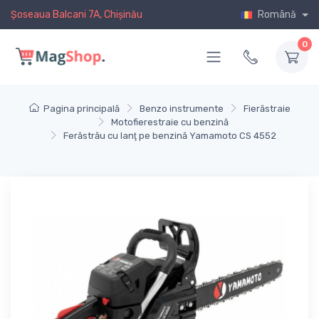
Șoseaua Balcani 7A, Chișinău
Română
0
Pagina principală
Benzo instrumente
Fierăstraie
Motofierestraie cu benzină
Ferăstrău cu lanţ pe benzină Yamamoto CS 4552