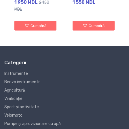
1 950 MDL
1 550 MDL
2 150
MDL
Cumpără
Cumpără
Categorii
Instrumente
Benzo instrumente
Agricultură
Vinificație
Sport și activitate
Velomoto
Pompe și aprovizionare cu apă