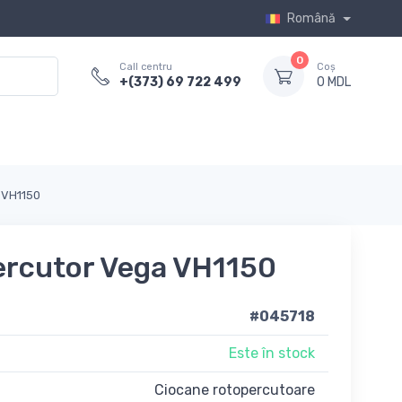
Română
0
Call centru
Coș
+(373) 69 722 499
0 MDL
 VH1150
ercutor Vega VH1150
#045718
Este în stock
Ciocane rotopercutoare