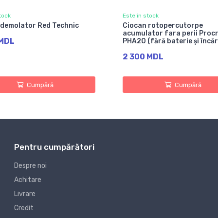
tock
Este în stock
 demolator Red Technic
Ciocan rotopercutorpe
acumulator fara perii Proc
 MDL
PHA20 (fără baterie și încă
2 300 MDL
Cumpără
Cumpără
Pentru cumpărători
Despre noi
Achitare
Livrare
Credit