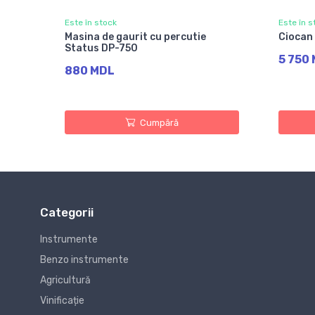
Este în stock
Este în s
Masina de gaurit cu percutie
Ciocan
Status DP-750
5 750
880 MDL
Cumpără
Categorii
Instrumente
Benzo instrumente
Agricultură
Vinificație