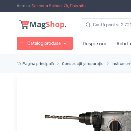
Adresa:
Șoseaua Balcani 7A, Chișinău
Catalog produse
Despre noi
Achita
Pagina principală
Construcții și reparație
Instrument