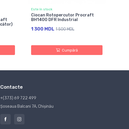
Este în stock
Ciocan Rotopercutor Procraft
raft
BH1400 DFR Industrial
rcător)
1 300 MDL
1 500 MDL
Cumpără
Contacte
+(373) 69 722 499
Șoseaua Balcani 7A, Chișinău