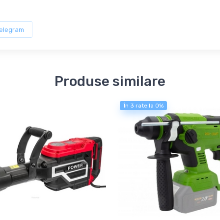
elegram
Produse similare
În 3 rate la 0%