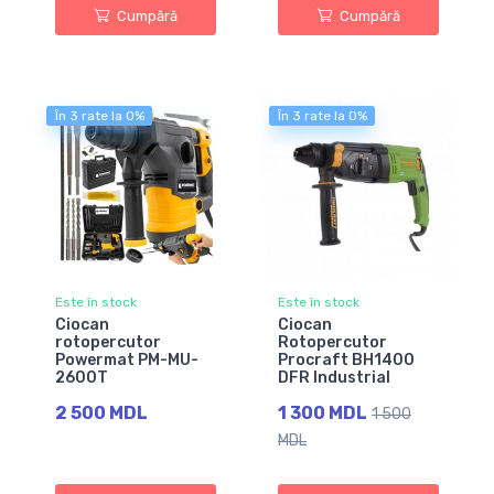
Cumpără
Cumpără
În 3 rate la 0%
În 3 rate la 0%
Este în stock
Este în stock
Ciocan
Ciocan
rotopercutor
Rotopercutor
Powermat PM-MU-
Procraft BH1400
2600T
DFR Industrial
2 500 MDL
1 300 MDL
1 500
MDL