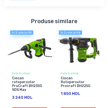
Produse similare
În 3 rate la 0%
În 3 rate la 0%
Este în stock
Este în stock
Ciocan
Ciocan
rotopercutor
Rotopercutor
ProCraft BH2350
Procraft BH2250
SDS Max
1 850 MDL
3 240 MDL