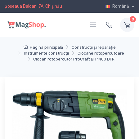
Șoseaua Balcani 7A, Chișinău
Română
0
Pagina principală
Construcții și reparație
Instrumente construcții
Ciocane rotopercutoare
Ciocan rotopercutor ProCraft BH 1400 DFR