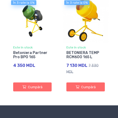
În 3 rate la 0%
În 3 rate la 0%
Este în stock
Este în stock
Betoniera Partner
BETONIERA TEMP
Pro BPO 165
RCM600 165 L
4 350 MDL
7 130 MDL
7 330
MDL
Cumpără
Cumpără