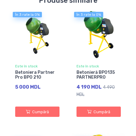
Produse similare
În 3 rate la 0%
În 3 rate la 0%
Este în stock
Este în stock
Betoniera Partner
Betonieră BPO135
Pro BPO 210
PARTNERPRO
5 000 MDL
4 190 MDL
4 490
MDL
Cumpără
Cumpără