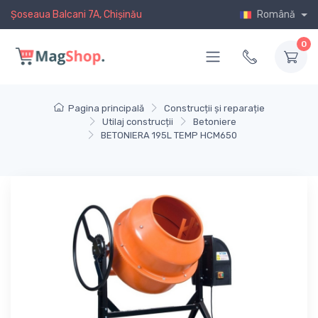
Șoseaua Balcani 7A, Chișinău
Română
0
Pagina principală
Construcții și reparație
Utilaj construcții
Betoniere
BETONIERA 195L TEMP HCM650