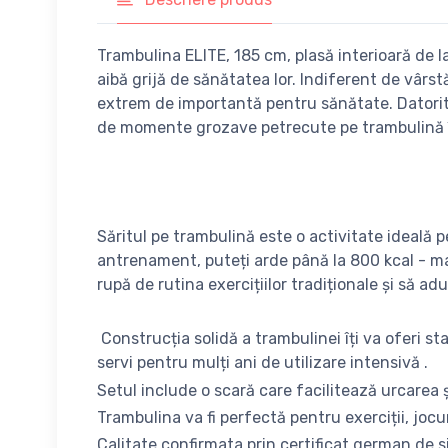
Trambulina ELITE, 185 cm, plasă interioară de l
aibă grijă de sănătatea lor. Indiferent de vârst
extrem de importantă pentru sănătate. Datorită 
de momente grozave petrecute pe trambulină
Săritul pe trambulină este o activitate ideală 
antrenament, puteți arde până la 800 kcal - mai
rupă de rutina exercițiilor tradiționale și să a
Construcția solidă a trambulinei îți va oferi st
servi pentru mulți ani de utilizare intensivă .
Setul include o scară care facilitează urcarea 
Trambulina va fi perfectă pentru exerciții, jocuri 
Calitate confirmata prin certificat german de 