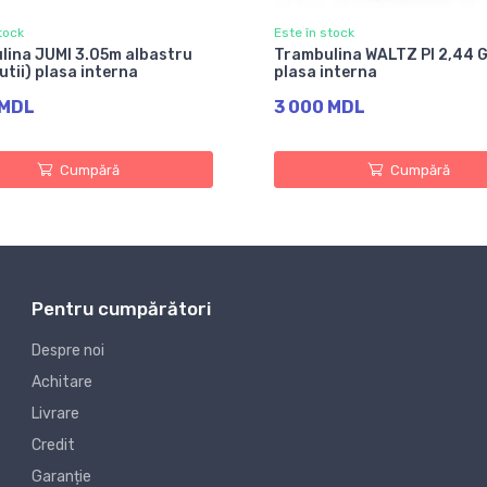
tock
Este în stock
lina JUMI 3.05m albastru
Trambulina WALTZ PI 2,44 G
cutii) plasa interna
plasa interna
 MDL
3 000 MDL
Cumpără
Cumpără
Pentru cumpărători
Despre noi
Achitare
Livrare
Credit
Garanție