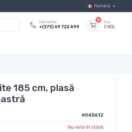
Română
0
Call centru
Coș
+(373) 69 722 499
0 MDL
ite 185 cm, plasă
bastră
#045612
Nu este în stock