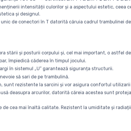
menținerii intensității culorilor și a aspectului estetic, ceea
stetica și designul.
nic de conectori în T datorită căruia cadrul trambulinei dev
a stării și posturii corpului și, cel mai important, o astfel d
oar, împiedică căderea în timpul jocului.
 largi în sistemul „U” garantează siguranța structurii.
 nevoie să sari de pe trambulină.
 sunt rezistente la sarcini și vor asigura confortul utilizarii
să deasupra arcurilor, datorită căreia acestea sunt protejat
 de cea mai înaltă calitate. Rezistent la umiditate și radiați