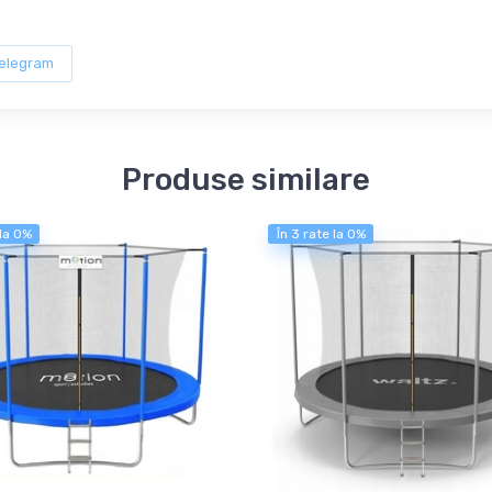
elegram
Produse similare
 la 0%
În 3 rate la 0%