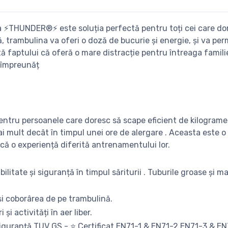
a ⚡THUNDER®️⚡ este soluția perfectă pentru toți cei care dore
ă, trambulina va oferi o doză de bucurie și energie, și va per
faptului că oferă o mare distracție pentru întreaga familie,
 împreunăț
pentru persoanele care doresc să scape eficient de kilogramel
 mult decât în ​​timpul unei ore de alergare . Aceasta este 
ducă o experiență diferită antrenamentului lor.
abilitate și siguranță în timpul săriturii . Tuburile groase și
și coborârea de pe trambulină.
și activități în aer liber.
siguranță TUV GS - ⭐ Certificat EN71-1 & EN71-2 EN71-3 & EN