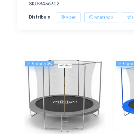
SKU:8436302
Distribuie
Viber
WhatsApp
T
În 3 rate la 0%
În 3 rate