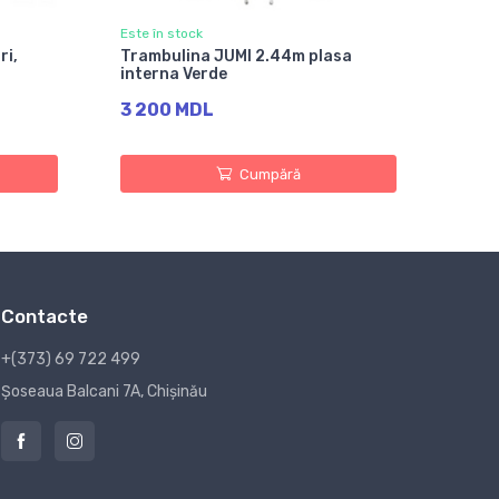
Este în stock
ri,
Trambulina JUMI 2.44m plasa
interna Verde
3 200 MDL
Cumpără
Contacte
+(373) 69 722 499
Șoseaua Balcani 7A, Chișinău