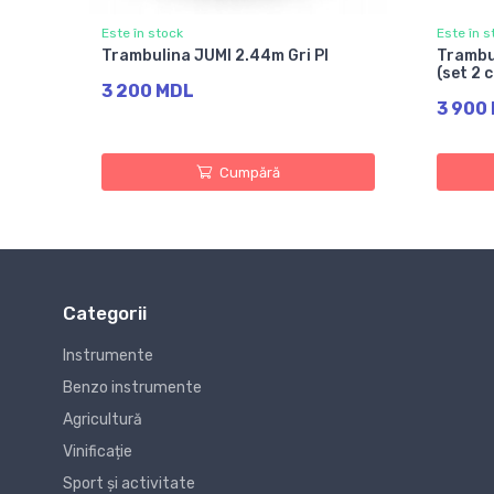
Este în stock
Este în s
Trambulina JUMI 2.44m Gri PI
Trambu
(set 2 
3 200 MDL
3 900
Cumpără
Categorii
Instrumente
Benzo instrumente
Agricultură
Vinificație
Sport și activitate