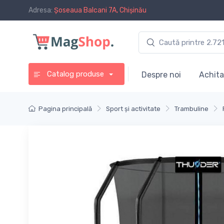
Adresa:
Șoseaua Balcani 7A, Chișinău
Catalog produse
Despre noi
Achita
Pagina principală
Sport și activitate
Trambuline