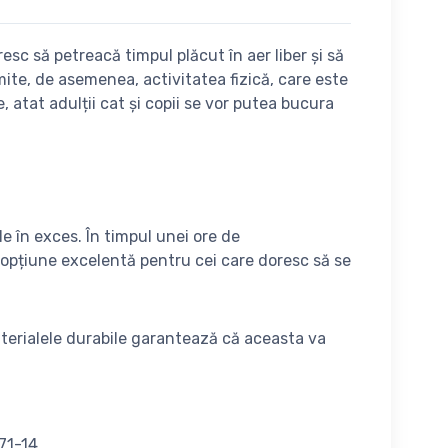
sc să petreacă timpul plăcut în aer liber și să
mite, de asemenea, activitatea fizică, care este
 atat adulții cat și copii se vor putea bucura
e în exces. În timpul unei ore de
o opțiune excelentă pentru cei care doresc să se
 materialele durabile garantează că aceasta va
71-14.