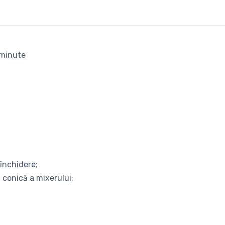
 minute
 închidere;
 conică a mixerului;