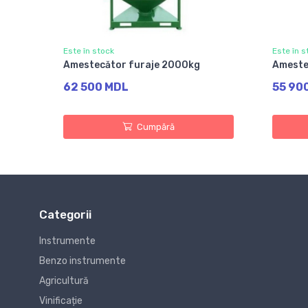
Este în stock
Este în s
Amestecător furaje 2000kg
Ameste
62 500 MDL
55 90
Cumpără
Categorii
Instrumente
Benzo instrumente
Agricultură
Vinificație