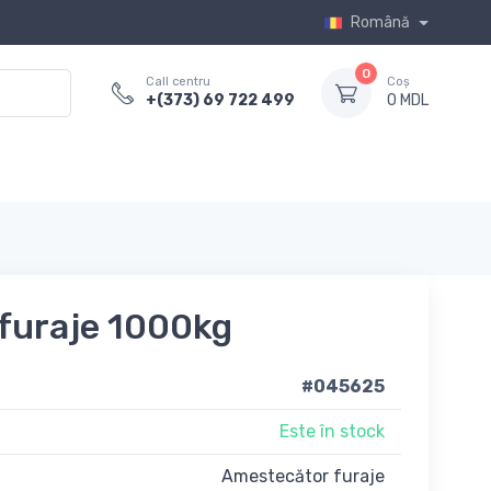
Română
0
Call centru
Coș
+(373) 69 722 499
0 MDL
furaje 1000kg
#045625
Este în stock
Amestecător furaje