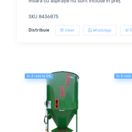
moara cu aspirație nu sunt incluse în preț.
SKU 8436875
Distribuie
Viber
WhatsApp
T
În 3 rate la 0%
În 3 rate