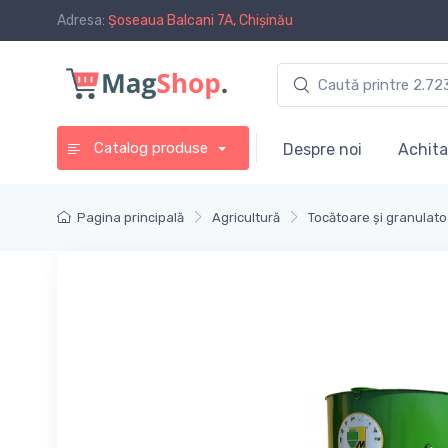
Adresa:
Șoseaua Balcani 7A, Chișinău
Catalog produse
Despre noi
Achita
Pagina principală
Agricultură
Tocătoare și granulat