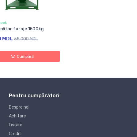
tock
cător furaje 1500kg
0 MDL
58 000 MDL
Cumpără
Pentru cumpărători
Despre noi
Achitare
Livrare
Credit