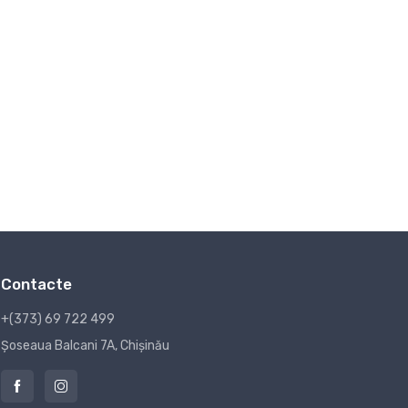
Contacte
+(373) 69 722 499
Șoseaua Balcani 7A, Chișinău