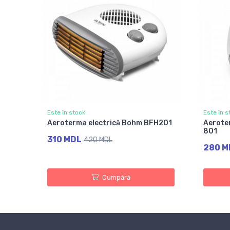
Este în stock
Este în s
Aeroterma electrică Bohm BFH201
Aerote
801
310 MDL
420 MDL
280 M
Cumpără