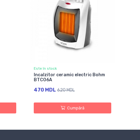
Este în stock
Incalzitor ceramic electric Bohm
BTC06A
470 MDL
620 MDL
Cumpără