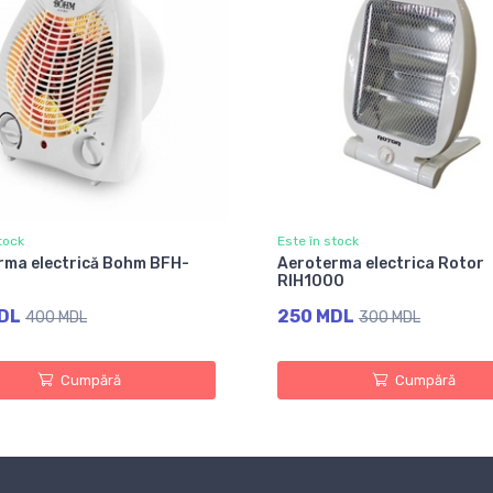
tock
Este în stock
rma electrică Bohm BFH-
Aeroterma electrica Rotor
RIH1000
DL
250 MDL
400 MDL
300 MDL
Cumpără
Cumpără