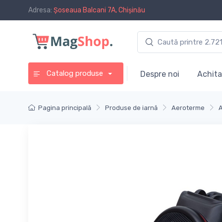
Adresa:
Șoseaua Balcani 7A, Chișinău
Catalog produse
Despre noi
Achita
Pagina principală
Produse de iarnă
Aeroterme