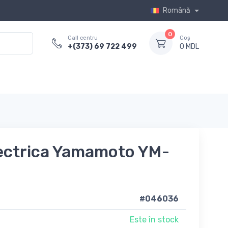
Română
0
Call centru
Coș
+(373) 69 722 499
0 MDL
ectrica Yamamoto YM-
#046036
Este în stock