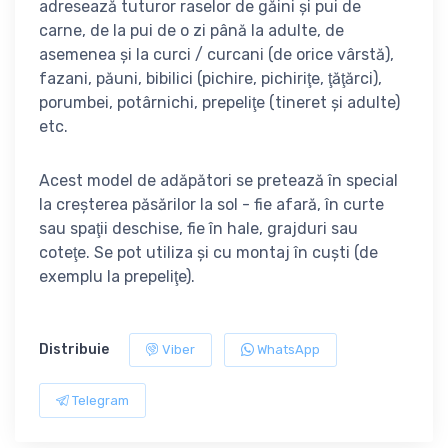
adresează tuturor raselor de găini şi pui de
carne, de la pui de o zi până la adulte, de
asemenea şi la curci / curcani (de orice vârstă),
fazani, păuni, bibilici (pichire, pichiriţe, ţăţărci),
porumbei, potârnichi, prepeliţe (tineret şi adulte)
etc.
Acest model de adăpători se pretează în special
la creşterea păsărilor la sol - fie afară, în curte
sau spaţii deschise, fie în hale, grajduri sau
coteţe. Se pot utiliza şi cu montaj în cuşti (de
exemplu la prepeliţe).
Distribuie
Viber
WhatsApp
Telegram