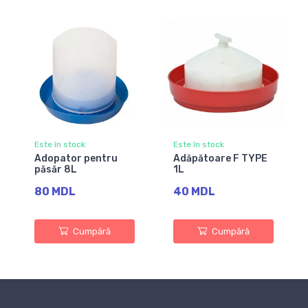
Este în stock
Este în stock
Adopator pentru
Adăpătoare F TYPE
păsăr 8L
1L
80 MDL
40 MDL
Cumpără
Cumpără