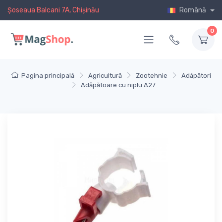
Șoseaua Balcani 7A, Chișinău
Română
0
Pagina principală
Agricultură
Zootehnie
Adăpători
Adăpătoare cu niplu A27