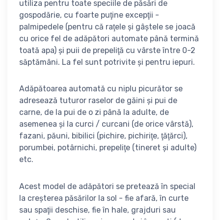
utiliza pentru toate speciile de păsări de
gospodărie, cu foarte puţine excepţii -
palmipedele (pentru că raţele şi gâştele se joacă
cu orice fel de adăpători automate până termină
toată apa) şi puii de prepeliţă cu vârste între 0-2
săptămâni. La fel sunt potrivite și pentru iepuri.
Adăpătoarea automată cu niplu picurător se
adresează tuturor raselor de găini şi pui de
carne, de la pui de o zi până la adulte, de
asemenea şi la curci / curcani (de orice vârstă),
fazani, păuni, bibilici (pichire, pichiriţe, ţăţărci),
porumbei, potârnichi, prepeliţe (tineret şi adulte)
etc.
Acest model de adăpători se pretează în special
la creşterea păsărilor la sol - fie afară, în curte
sau spaţii deschise, fie în hale, grajduri sau