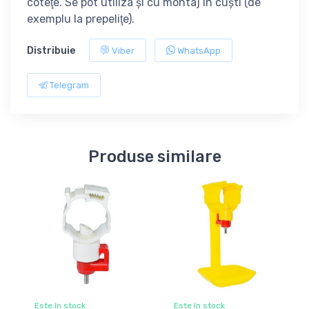
coteţe. Se pot utiliza şi cu montaj în cuşti (de
exemplu la prepeliţe).
Distribuie
Viber
WhatsApp
Telegram
Produse similare
Este în stock
Este în stock