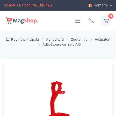
Șoseaua Balcani 7A, Chișinău
Română
0
Pagina principală
Agricultură
Zootehnie
Adăpători
Adăpătoare cu niplu A13