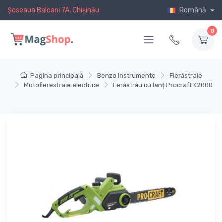
Șoseaua Balcani 7A, Chișinău
Română
0
Pagina principală
Benzo instrumente
Fierăstraie
Motofierestraie electrice
Ferăstrău cu lanț Procraft K2000