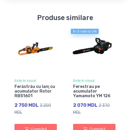
Produse similare
În 3 rate la 0%
Este în stock
Este în stock
Ferăstrău cu lanţ cu
Ferestrau pe
acumulator Rotor
acumulator
RBS1601
Yamamoto YM 126
2 750 MDL
2 070 MDL
3 200
2 370
MDL
MDL
Cumpără
Cumpără