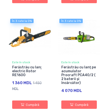
În 3 rate la 0%
În 3 rate la 0%
Este în stock
Este în stock
Ferăstrău cu lanţ
Ferăstrău cu lanț pe
electric Rotor
acumulator
RE1600
Procraft PCA40/2 (
2 baterii și
1 360 MDL
încărcător)
1 450
MDL
4 070 MDL
Cumpără
Cumpără