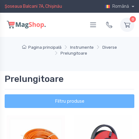
Șoseaua Balcani 7A, Chișinău
Română
0
Pagina principală
Instrumente
Diverse
Prelungitoare
Prelungitoare
Filtru produse