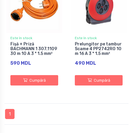
Este în stock
Este în stock
Fișă + Priză
Prelungitor pe tambur
BACHMANN 1 307.1109
Scame 4 PP2742RO 10
30 m 10 A 3 * 1.5 mm²
m 16 A 3 * 1.5 mm²
590 MDL
490 MDL
Cumpără
Cumpără
1